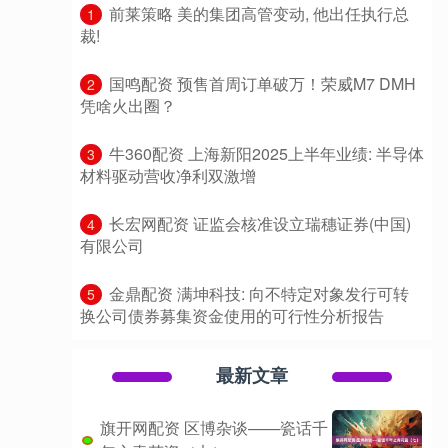
​前莱策略 美的集团高管变动, 他出任执行总
1
裁!
​国鸣配资 预售首周订单破万！荣威M7 DMH
2
凭啥火出圈？
​牛360配资 上海新阳2025上半年业绩: 半导体
3
材料驱动营收净利双激增
​长宏网配资 证监会核准设立瑞穗证券(中国)
4
有限公司
​金鼎配资 满坤科技: 向不特定对象发行可转
5
换公司债券募集资金使用的可行性分析报告
最新文章
旗开网配资 区博杂谈——瓷话千