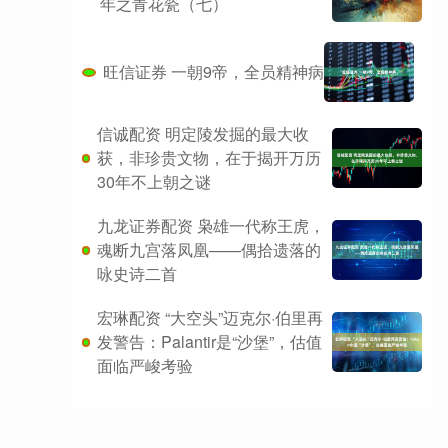
年之青花瓷（七）
旺信证券 一朝9帝，全员精神病
信诚配资 明定陵发掘的最大收
获，非珍贵文物，在于揭开万历
30年不上朝之谜
九龙证券配资 枭雄一代称王虎，
魂断九宫落凤凰——偶拾遗落的
咏史诗二首
宏琳配资 “大空头”迈克尔·伯里再
发警告：Palantir是“沙堡”，估值
面临严峻考验