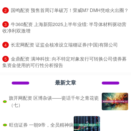
​国鸣配资 预售首周订单破万！荣威M7 DMH凭啥火出圈？
2
​牛360配资 上海新阳2025上半年业绩: 半导体材料驱动营
3
收净利双激增
​长宏网配资 证监会核准设立瑞穗证券(中国)有限公司
4
​金鼎配资 满坤科技: 向不特定对象发行可转换公司债券募
5
集资金使用的可行性分析报告
最新文章
旗开网配资 区博杂谈——瓷话千年之青花瓷
（七）
旺信证券 一朝9帝，全员精神病