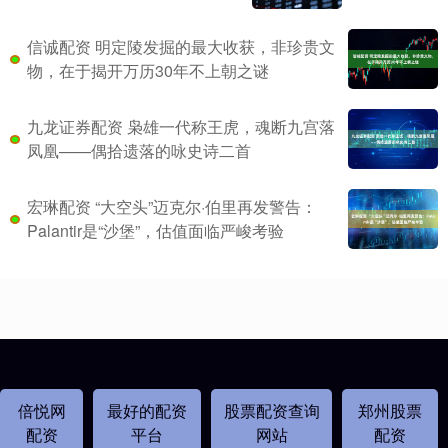
信诚配资 明定陵发掘的最大收获，非珍贵文
物，在于揭开万历30年不上朝之谜
九龙证券配资 枭雄一代称王虎，魂断九宫落
凤凰——偶拾遗落的咏史诗二首
宏琳配资 “大空头”迈克尔·伯里再发警告：
Palantir是“沙堡”，估值面临严峻考验
倍悦网
最好的配资
股票配资查询
郑州股票
配资
平台
网站
配资