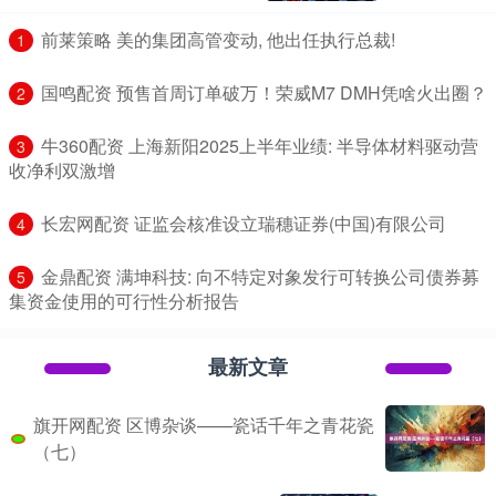
​前莱策略 美的集团高管变动, 他出任执行总裁!
1
​国鸣配资 预售首周订单破万！荣威M7 DMH凭啥火出圈？
2
​牛360配资 上海新阳2025上半年业绩: 半导体材料驱动营
3
收净利双激增
​长宏网配资 证监会核准设立瑞穗证券(中国)有限公司
4
​金鼎配资 满坤科技: 向不特定对象发行可转换公司债券募
5
集资金使用的可行性分析报告
最新文章
旗开网配资 区博杂谈——瓷话千年之青花瓷
（七）