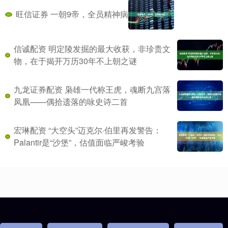
旺信证券 一朝9帝，全员精神病
信诚配资 明定陵发掘的最大收获，非珍贵文
物，在于揭开万历30年不上朝之谜
九龙证券配资 枭雄一代称王虎，魂断九宫落
凤凰——偶拾遗落的咏史诗二首
宏琳配资 “大空头”迈克尔·伯里再发警告：
Palantir是“沙堡”，估值面临严峻考验