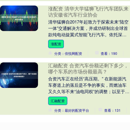
涨配资 清华大学猛狮飞行汽车团队来
访安徽省汽车行业协会
清华猛狮自2017年起致力于探索未来“陆空
一体”交通解决方案，并成功研制出全球首
款纯电动旋翼式智能飞行汽车。依托深厚
的技术积淀和持续的迭代升级，其产品已
涨配资
在特定细....
分类：倍悦网配资
查看：190
汇融配资 合资汽车份额还剩下多少，
哪个车系的市场份额最高？
合资汽车正在经历“高压期。” 在新能源汽
车赛道上的落后是不争的事实，而燃油车
又久久等不来“油电同权”的调整；以至于车
辆大都需要以价换量，可是长期的以价换
汇融配资
量又难免....
分类：最好的配资平台
查看：131