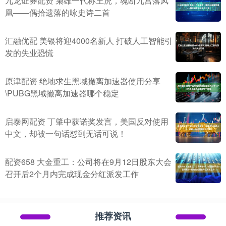
九龙证券配资 枭雄一代称王虎，魂断九宫落凤
凰——偶拾遗落的咏史诗二首
汇融优配 美银将迎4000名新人 打破人工智能引
发的失业恐慌
原津配资 绝地求生黑域撤离加速器使用分享
\PUBG黑域撤离加速器哪个稳定
启泰网配资 丁肇中获诺奖发言，美国反对使用
中文，却被一句话怼到无话可说！
配资658 大金重工：公司将在9月12日股东大会
召开后2个月内完成现金分红派发工作
推荐资讯