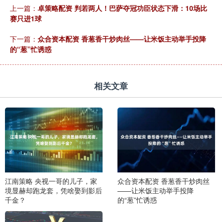
上一篇：
卓策略配资 判若两人！巴萨夺冠功臣状态下滑：10场比
赛只进1球
下一篇：
众合资本配资 香葱香干炒肉丝——让米饭主动举手投降
的“葱”忙诱惑
相关文章
江南策略 央视一哥的儿子，家
众合资本配资 香葱香干炒肉丝
境显赫却跑龙套，凭啥娶到影后
——让米饭主动举手投降
千金？
的“葱”忙诱惑