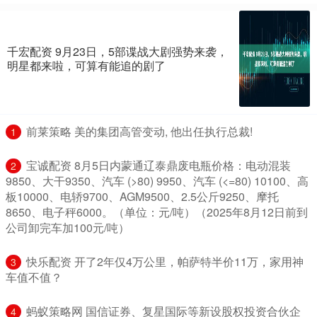
千宏配资 9月23日，5部谍战大剧强势来袭，
明星都来啦，可算有能追的剧了
​前莱策略 美的集团高管变动, 他出任执行总裁!
1
​宝诚配资 8月5日内蒙通辽泰鼎废电瓶价格：电动混装
2
9850、大干9350、汽车 (>80) 9950、汽车 (<=80) 10100、高
板10000、电轿9700、AGM9500、2.5公斤9250、摩托
8650、电子秤6000。（单位：元/吨）（2025年8月12日前到
公司卸完车加100元/吨）
​快乐配资 开了2年仅4万公里，帕萨特半价11万，家用神
3
车值不值？
​蚂蚁策略网 国信证券、复星国际等新设股权投资合伙企
4