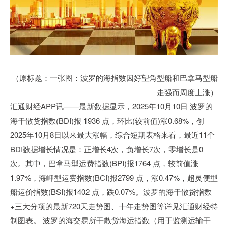
（原标题：一张图：波罗的海指数因好望角型船和巴拿马型船
走强而周度上涨）
汇通财经APP讯——最新数据显示，2025年10月10日 波罗的
海干散货指数(BDI)报 1936 点，环比(较前值)涨0.68%，创
2025年10月8日以来最大涨幅，综合短期表格来看，最近11个
BDI数据增长情况是：正增长4次，负增长7次，零增长是0
次。其中，巴拿马型运费指数(BPI)报1764 点，较前值涨
1.97%，海岬型运费指数(BCI)报2799 点，涨0.47%，超灵便型
船运价指数(BSI)报1402 点，跌0.07%。波罗的海干散货指数
+三大分项的最新720天走势图、十年走势图等详见汇通财经特
制图表。 波罗的海交易所干散货海运指数（用于监测运输干