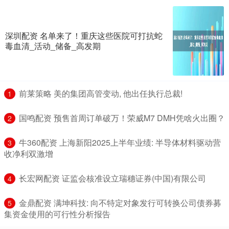
深圳配资 名单来了！重庆这些医院可打抗蛇
毒血清_活动_储备_高发期
​前莱策略 美的集团高管变动, 他出任执行总裁!
1
​国鸣配资 预售首周订单破万！荣威M7 DMH凭啥火出圈？
2
​牛360配资 上海新阳2025上半年业绩: 半导体材料驱动营
3
收净利双激增
​长宏网配资 证监会核准设立瑞穗证券(中国)有限公司
4
​金鼎配资 满坤科技: 向不特定对象发行可转换公司债券募
5
集资金使用的可行性分析报告