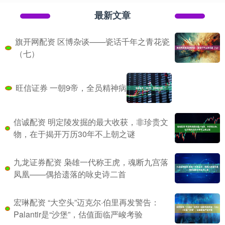
最新文章
旗开网配资 区博杂谈——瓷话千年之青花瓷
（七）
旺信证券 一朝9帝，全员精神病
信诚配资 明定陵发掘的最大收获，非珍贵文
物，在于揭开万历30年不上朝之谜
九龙证券配资 枭雄一代称王虎，魂断九宫落
凤凰——偶拾遗落的咏史诗二首
宏琳配资 “大空头”迈克尔·伯里再发警告：
Palantir是“沙堡”，估值面临严峻考验