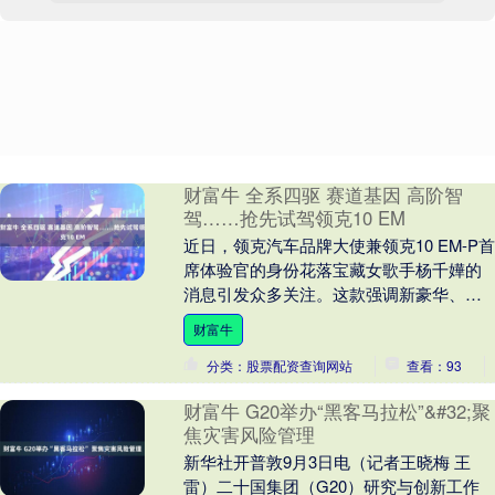
财富牛 全系四驱 赛道基因 高阶智
驾……抢先试驾领克10 EM
近日，领克汽车品牌大使兼领克10 EM-P首
席体验官的身份花落宝藏女歌手杨千嬅的
消息引发众多关注。这款强调新豪华、新
智能、新出行理念的新车领克10 EM-P将
财富牛
于....
分类：股票配资查询网站
查看：93
财富牛 G20举办“黑客马拉松”&#32;聚
焦灾害风险管理
新华社开普敦9月3日电（记者王晓梅 王
雷）二十国集团（G20）研究与创新工作