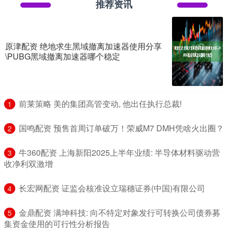
推荐资讯
原津配资 绝地求生黑域撤离加速器使用分享
\PUBG黑域撤离加速器哪个稳定
​前莱策略 美的集团高管变动, 他出任执行总裁!
1
​国鸣配资 预售首周订单破万！荣威M7 DMH凭啥火出圈？
2
​牛360配资 上海新阳2025上半年业绩: 半导体材料驱动营
3
收净利双激增
​长宏网配资 证监会核准设立瑞穗证券(中国)有限公司
4
​金鼎配资 满坤科技: 向不特定对象发行可转换公司债券募
5
集资金使用的可行性分析报告