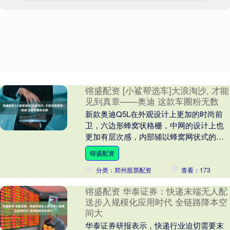
镕盛配资 [小鲨帮选车]大浪淘沙, 才能
见到真章——奥迪 这款车圈粉无数
新款奥迪Q5L在外观设计上更加的时尚前
卫，六边形蜂窝状格栅，中网的设计上也
更加有层次感，内部辅以蜂窝网状式的设
计，更加的有质感。两侧的大灯在设计上
镕盛配资
采用的是倒u型....
分类：郑州股票配资
查看：173
镕盛配资 华泰证券：快递末端无人配
送步入规模化应用时代 全链路降本空
间大
华泰证券研报表示，快递行业迫切需要末