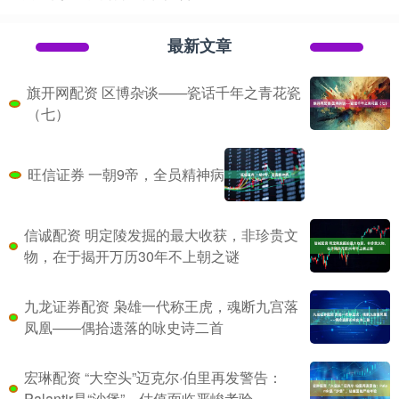
最新文章
旗开网配资 区博杂谈——瓷话千年之青花瓷
（七）
旺信证券 一朝9帝，全员精神病
信诚配资 明定陵发掘的最大收获，非珍贵文
物，在于揭开万历30年不上朝之谜
九龙证券配资 枭雄一代称王虎，魂断九宫落
凤凰——偶拾遗落的咏史诗二首
宏琳配资 “大空头”迈克尔·伯里再发警告：
Palantir是“沙堡”，估值面临严峻考验